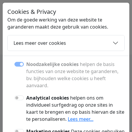
Cookies & Privacy
STARTBLIJ
.BE
Om de goede werking van deze website te
garanderen maakt deze gebruik van cookies.
Lees meer over cookies
Home
Dochters
Artikelen
Contact
Noodzakelijke cookies
helpen de basis
functies van onze website te garanderen,
bv. bijhouden welke cookies u heeft
Dochterpagina's
aanvaard.
Ontdek alle subpagina's en rubrieken.
Analytical cookies
helpen ons om
individueel surfgedrag op onze sites in
kaart te brengen en op basis hiervan de site
te personaliseren.
Lees meer...
A
Marketing cookies
Deze cookies gebruiken